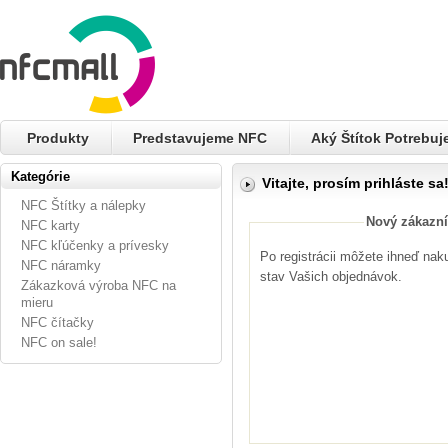
Produkty
Predstavujeme NFC
Aký Štítok Potrebu
Kategórie
Vitajte, prosím prihláste sa
NFC Štítky a nálepky
Nový zákazní
NFC karty
NFC kľúčenky a prívesky
Po registrácii môžete ihneď nak
NFC náramky
stav Vašich objednávok.
Zákazková výroba NFC na
mieru
NFC čítačky
NFC on sale!