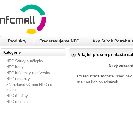
Produkty
Predstavujeme NFC
Aký Štítok Potrebu
Kategórie
Vitajte, prosím prihláste sa
NFC Štítky a nálepky
Nový zákazní
NFC karty
NFC kľúčenky a prívesky
Po registrácii môžete ihneď nak
NFC náramky
stav Vašich objednávok.
Zákazková výroba NFC na
mieru
NFC čítačky
NFC on sale!