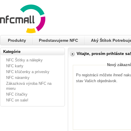
Produkty
Predstavujeme NFC
Aký Štítok Potrebu
Kategórie
Vitajte, prosím prihláste sa
NFC Štítky a nálepky
Nový zákazní
NFC karty
NFC kľúčenky a prívesky
Po registrácii môžete ihneď nak
NFC náramky
stav Vašich objednávok.
Zákazková výroba NFC na
mieru
NFC čítačky
NFC on sale!