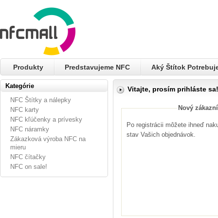
Produkty
Predstavujeme NFC
Aký Štítok Potrebu
Kategórie
Vitajte, prosím prihláste sa
NFC Štítky a nálepky
Nový zákazní
NFC karty
NFC kľúčenky a prívesky
Po registrácii môžete ihneď nak
NFC náramky
stav Vašich objednávok.
Zákazková výroba NFC na
mieru
NFC čítačky
NFC on sale!