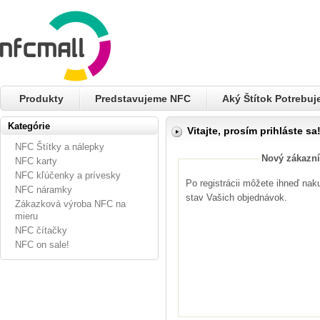
Produkty
Predstavujeme NFC
Aký Štítok Potrebu
Kategórie
Vitajte, prosím prihláste sa
NFC Štítky a nálepky
Nový zákazní
NFC karty
NFC kľúčenky a prívesky
Po registrácii môžete ihneď nak
NFC náramky
stav Vašich objednávok.
Zákazková výroba NFC na
mieru
NFC čítačky
NFC on sale!