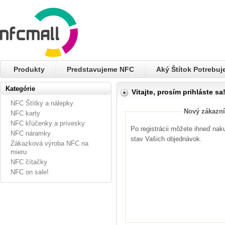
Produkty
Predstavujeme NFC
Aký Štítok Potrebu
Kategórie
Vitajte, prosím prihláste sa
NFC Štítky a nálepky
Nový zákazní
NFC karty
NFC kľúčenky a prívesky
Po registrácii môžete ihneď nak
NFC náramky
stav Vašich objednávok.
Zákazková výroba NFC na
mieru
NFC čítačky
NFC on sale!