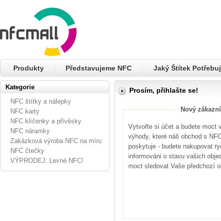
Produkty
Představujeme NFC
Jaký Štítek Potřebuj
Kategorie
Prosím, přihlašte se!
NFC štítky a nálepky
Nový zákazní
NFC karty
NFC klíčenky a přívěsky
Vytvořte si účet a budete moct
NFC náramky
výhody, které náš obchod s NFC 
Zakázková výroba NFC na míru
poskytuje - budete nakupovat ryc
NFC čtečky
informováni o stavu vašich obje
VÝPRODEJ: Levné NFC!
moct sledovat Vaše předchozí 