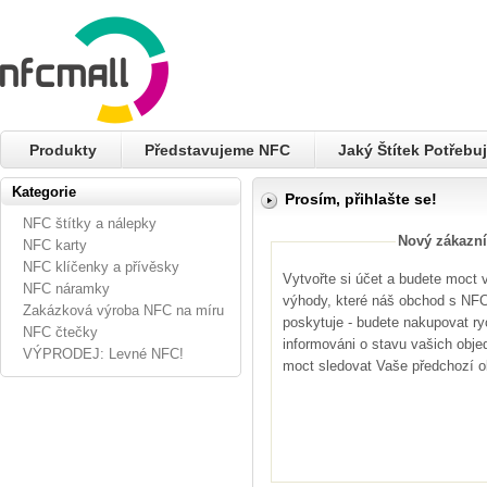
Produkty
Představujeme NFC
Jaký Štítek Potřebuj
Kategorie
Prosím, přihlašte se!
NFC štítky a nálepky
Nový zákazní
NFC karty
NFC klíčenky a přívěsky
Vytvořte si účet a budete moct
NFC náramky
výhody, které náš obchod s NFC 
Zakázková výroba NFC na míru
poskytuje - budete nakupovat ryc
NFC čtečky
informováni o stavu vašich obje
VÝPRODEJ: Levné NFC!
moct sledovat Vaše předchozí 