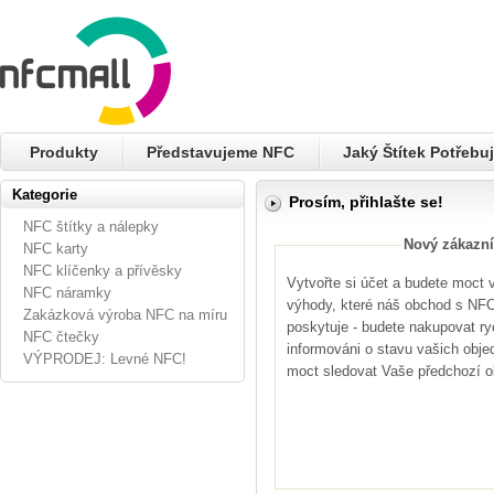
Produkty
Představujeme NFC
Jaký Štítek Potřebuj
Kategorie
Prosím, přihlašte se!
NFC štítky a nálepky
Nový zákazní
NFC karty
NFC klíčenky a přívěsky
Vytvořte si účet a budete moct
NFC náramky
výhody, které náš obchod s NFC 
Zakázková výroba NFC na míru
poskytuje - budete nakupovat ryc
NFC čtečky
informováni o stavu vašich obje
VÝPRODEJ: Levné NFC!
moct sledovat Vaše předchozí 