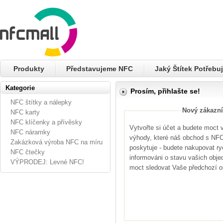
Produkty
Představujeme NFC
Jaký Štítek Potřebuj
Kategorie
Prosím, přihlašte se!
NFC štítky a nálepky
Nový zákazní
NFC karty
NFC klíčenky a přívěsky
Vytvořte si účet a budete moct
NFC náramky
výhody, které náš obchod s NFC 
Zakázková výroba NFC na míru
poskytuje - budete nakupovat ryc
NFC čtečky
informováni o stavu vašich obje
VÝPRODEJ: Levné NFC!
moct sledovat Vaše předchozí 