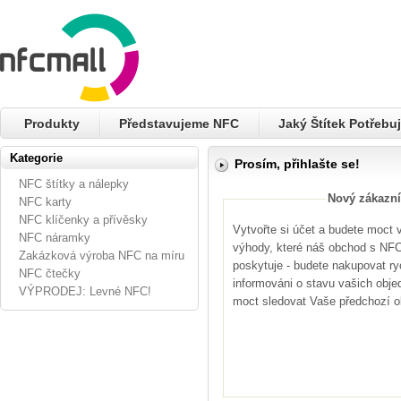
Produkty
Představujeme NFC
Jaký Štítek Potřebuj
Kategorie
Prosím, přihlašte se!
NFC štítky a nálepky
Nový zákazní
NFC karty
NFC klíčenky a přívěsky
Vytvořte si účet a budete moct
NFC náramky
výhody, které náš obchod s NFC 
Zakázková výroba NFC na míru
poskytuje - budete nakupovat ryc
NFC čtečky
informováni o stavu vašich obje
VÝPRODEJ: Levné NFC!
moct sledovat Vaše předchozí 